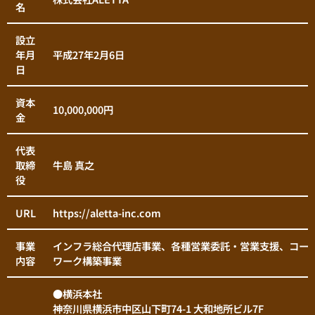
名
設立
年月
平成27年2月6日
日
資本
10,000,000円
金
代表
取締
牛島 真之
役
URL
https://aletta-inc.com
事業
インフラ総合代理店事業、各種営業委託・営業支援、コー
内容
ワーク構築事業
●横浜本社
神奈川県横浜市中区山下町74-1 大和地所ビル7F