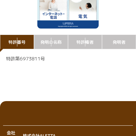
特許番号
発明の名称
特許権者
発明者
特許第6973811号
会社
株式会社ALETTA