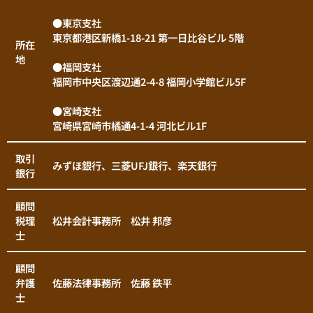
●東京支社
東京都港区新橋1-18-21 第一日比谷ビル 5階
所在
地
●福岡支社
福岡市中央区渡辺通2-4-8 福岡小学館ビル5F
●宮崎支社
宮崎県宮崎市橘通4-1-4 河北ビル1F
取引
みずほ銀行、三菱UFJ銀行、楽天銀行
銀行
顧問
税理
松井会計事務所 松井 邦彦
士
顧問
弁護
佐藤法律事務所 佐藤 鉄平
士